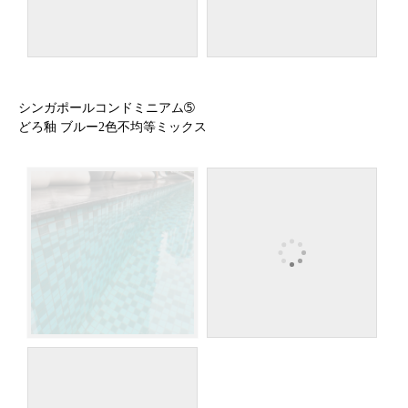
シンガポールコンドミニアム➄
どろ釉 ブルー2色不均等ミックス