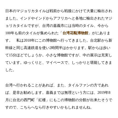
日本のマジョリカタイルは戦前から戦後にかけて大量に輸出され
ました。インドやインドからアフリカへと各地に輸出されたマジ
ョリカタイルですが、台湾の嘉義市には当時のタイル、今から
100年も前のタイルが集められた「
台湾花甎博物館
」がにありま
す。 私は2018年にこの博物館へ行ってきました。台北駅から新
幹線と同じ高速鉄道を使い2時間半はかかります。駅からは歩い
て15分ほどでしょうか。小さな博物館ですが、中の展示は充実し
ています。ゆっくりと、マイペースで、しっかりと堪能してきま
した。
台湾へ行かれることがあれば、また、タイルファンの方であれ
ば、是非お勧めします。嘉義までは無理という方には、2019年8
月に台北の西門町「紅楼」にもこの博物館の分館が出来たそうで
すので、こちらへなら行きやすいかもしれませんね。