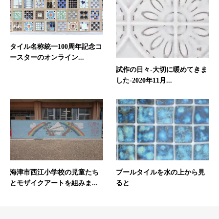
ド
ウ
で
開
き
ま
す)
タイル名称統一100周年記念コ
ースターのオンライン...
試作の日々-大切に暖めてきま
した-2020年11月...
海津市西江小学校の児童たち
プールタイルを水の上から見
とモザイクアートを組みま...
ると